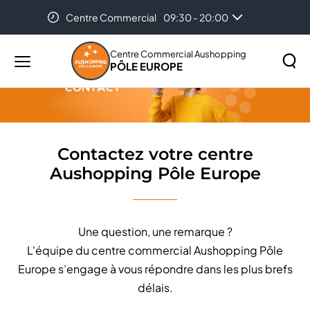
Centre Commercial
09:30 - 20:00
Accueil
Contactez votre centre Aushopping Pôle Europe
Centre Commercial Aushopping
PÔLE EUROPE
Menu
principal
Rechercher
Lancer
sur
la
le
recher
site
Contactez votre centre
Aushopping Pôle Europe
Une question, une remarque ?
L'équipe du centre commercial Aushopping Pôle
Europe s’engage à vous répondre dans les plus brefs
délais.