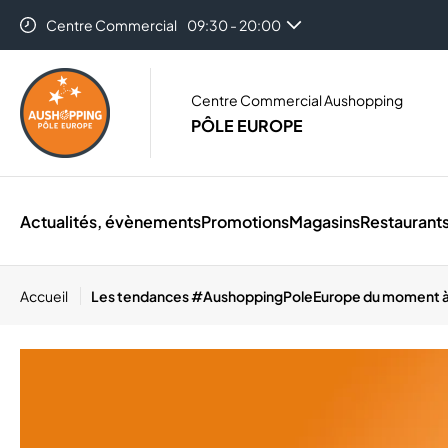
Centre Commercial
09:30 - 20:00
Centre Commercial Aushopping
PÔLE EUROPE
Actualités, évènements
Promotions
Magasins
Restaurant
Accueil
Les tendances #AushoppingPoleEurope du moment à 