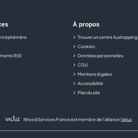
*Selon créneaux disponibles
ces
À propos
nt éphémère
Trouver un centre Aushopping
Cookies
ments RSE
Données personnelles
CGU
Mentions légales
Accessibilité
Plan du site
Nhood Services France est membre de l'alliance
Valiuz
.