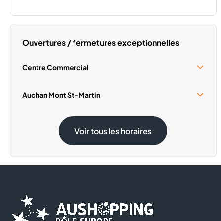
Ouvertures / fermetures exceptionnelles
Centre Commercial
Samedi 15 Août
10:00 - 18:00
Auchan Mont St-Martin
Samedi 15 Août
09:00 - 19:00
Voir tous les horaires