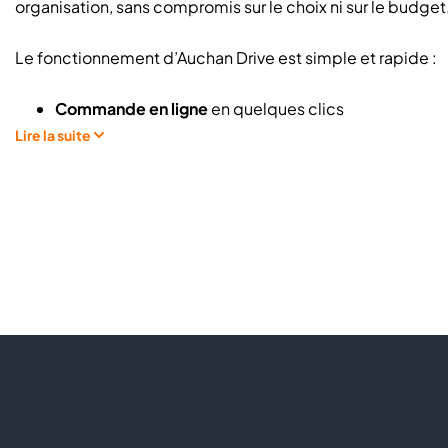
organisation, sans compromis sur le choix ni sur le budget
Le fonctionnement d’Auchan Drive est simple et rapide :
Commande en ligne
en quelques clics
Large choix de produits
du quotidien aux prix Aucha
Lire la suite
Sélection du jour et de l’heure de retrait
Vos courses préparées en 30 min*
Retrait rapide au drive, sans descendre de voiture
Une fois votre commande effectuée sur Internet, venez la re
préféré. Celle-ci vous sera
déposée gratuitement dans vo
Rendez‑vous chez Auchan Drive de votre centre Aushoppin
ligne
pratique, rapide et accessible, adapté à tous les mo
A bientôt chez nous !