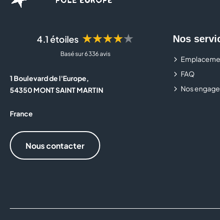
★★★★★
4.1 étoiles
Nos servi
Basé sur 6 336 avis
Emplaceme
FAQ
1 Boulevard de l'Europe,
Nos engage
54350 MONT SAINT MARTIN
France
Nous contacter