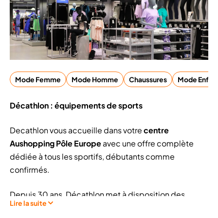
Mode Femme
Mode Homme
Chaussures
Mode Enfant
Décathlon : équipements de sports
Decathlon vous accueille dans votre
centre
Aushopping Pôle Europe
avec une offre complète
dédiée à tous les sportifs, débutants comme
confirmés.
Depuis 30 ans, Décathlon met à disposition des
Lire la suite
sportifs les équipements dont ils ont besoin. Avec