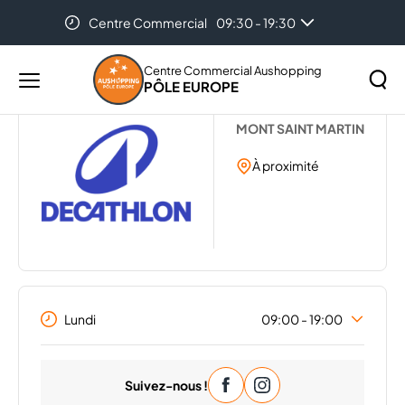
Centre Commercial
09:30 - 19:30
Accueil
...
DECATHLON
Centre Commercial Aushopping
PÔLE EUROPE
Menu
DECATHLON
principal
Rechercher
MONT SAINT MARTIN
Lancer
sur
la
À proximité
le
recher
site
Lundi
09:00 - 19:00
Mardi
09:00 - 19:00
Suivez-nous !
Mercredi
09:00 - 19:00