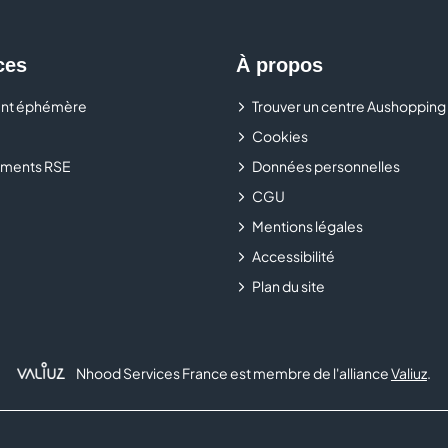
commercial Pôle Europe.
ces
À propos
nt éphémère
Trouver un centre Aushopping
Cookies
ments RSE
Données personnelles
CGU
Mentions légales
Accessibilité
Plan du site
Nhood Services France est membre de l'alliance
Valiuz
.