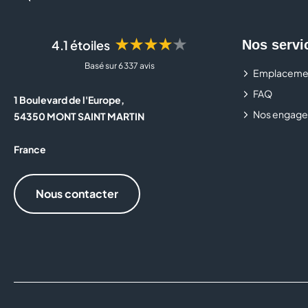
★★★★★
4.1 étoiles
Nos servi
Basé sur 6 337 avis
Emplaceme
FAQ
1 Boulevard de l'Europe,
Nos engage
54350 MONT SAINT MARTIN
France
Nous contacter