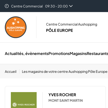
Centre Commercial
09:30 - 20:00
Auchan Mont St-Martin
08:30 - 21:00
Centre Commercial Aushopping
PÔLE EUROPE
Actualités, évènements
Promotions
Magasins
Restaurant
Accueil
Les magasins de votre centre Aushopping Pôle Europe
YVES ROCHER
MONT SAINT MARTIN