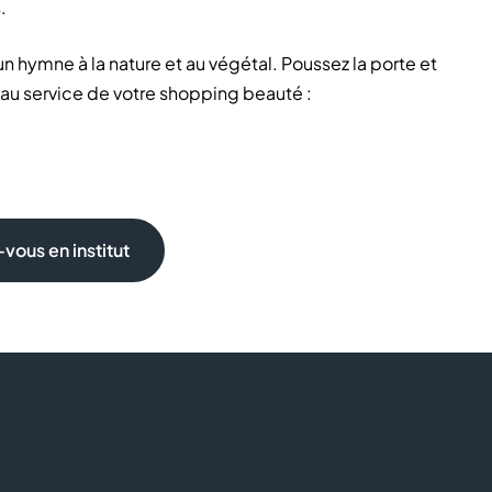
.
n hymne à la nature et au végétal. Poussez la porte et
au service de votre shopping beauté :
vous en institut
mes et tous les âges !
lus directe avec le végétal. Les gestes experts de nos
s, épilation des aisselles...
me à lèvre
, une peau douce et soyeuse avec un
ke up dans nos
coffrets beauté
et soins visage, le charme
té est dans le magasin Yves Rocher de votre
centre