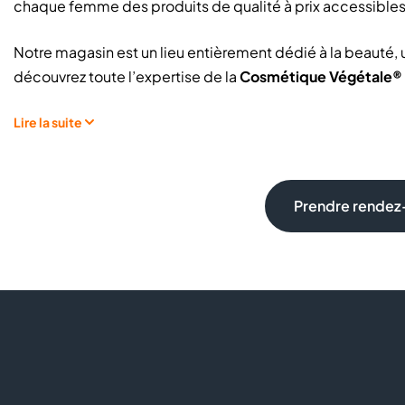
chaque femme des produits de qualité à prix accessibles
Notre magasin est un lieu entièrement dédié à la beauté, u
découvrez toute l’expertise de la
Cosmétique Végétale®
Maquillage,
Lire la suite
Soin visage,
Parfums,
Soin corps…
Prendre rendez-
Une gamme complète de cosmétiques pour toutes les fem
Découvrez aussi notre institut pour vivre l’expérience la p
esthéticiennes vous sublimeront : soin, épilation des jambe
De la couleur, avec des
vernis à ongles
éclatants ou un
bau
gommage corps
suivi d’un bain moussant, des idées ma
d’un
parfum
qui vous correspond, votre rendez-vous beau