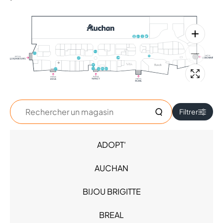
Rechercher
Filtrer
un
magasin
ADOPT'
Accessoires - Bijoux (8)
Beauté (7)
AUCHAN
Chaussures (5)
High Tech (7)
BIJOU BRIGITTE
Hypermarché - Drive (1)
Loisirs (1)
BREAL