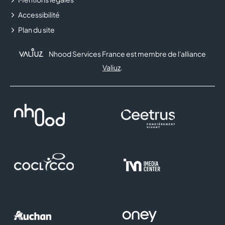
ORANGE
Accessibilité
PANDORA
Plan du site
PEGGY SAGE
Nhood Services France est membre de l'alliance
Valiuz
.
PHARMACIE BRAYER
PHONESMART
POINT SERVICES
PROJECT X PARIS
RITUALS
SEPHORA
SERGENT MAJOR