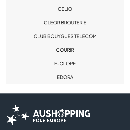
Loisirs - Cadeaux (3)
CELIO
Mode Enfant - Bébé (7)
Mode Femme (14)
CLEOR BIJOUTERIE
Mode Homme (9)
Produits alimentaires (3)
CLUB BOUYGUES TELECOM
Restauration (2)
Sacs & Bagages (1)
COURIR
Santé (2)
E-CLOPE
Services (4)
Sous-vêtements (3)
EDORA
Sport (3)
FLUNCH
FOOT LOCKER
FREE