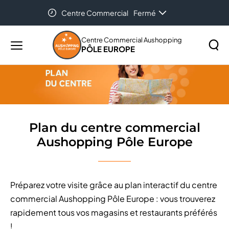
Centre Commercial
Fermé
Accueil
Plan du centre commercial Aushopping Pôle
Europe
Centre Commercial Aushopping
PÔLE EUROPE
Menu
principal
Rechercher
Lancer
sur
la
le
recher
site
Plan du centre commercial
Aushopping Pôle Europe
Préparez votre visite grâce au plan interactif du centre
commercial Aushopping Pôle Europe : vous trouverez
rapidement tous vos magasins et restaurants préférés
!