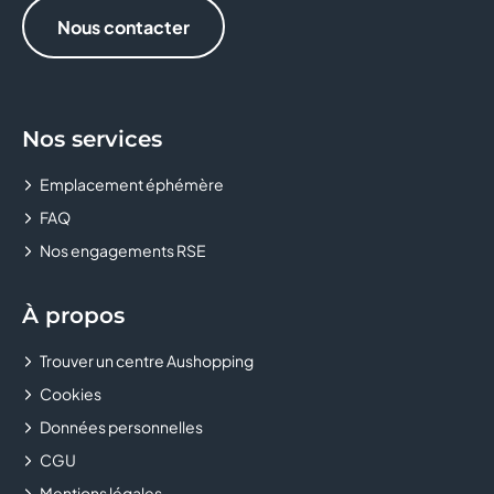
Nous contacter
LA PIAZZETTA
LE COMPTOIR DE MATHILDE
LEONIDAS
Nos services
Emplacement éphémère
MANGO
FAQ
MICROMANIA
Nos engagements RSE
MORGAN
À propos
MS MODE
Trouver un centre Aushopping
NOCIBE
Cookies
Données personnelles
OKAIDI
CGU
Mentions légales