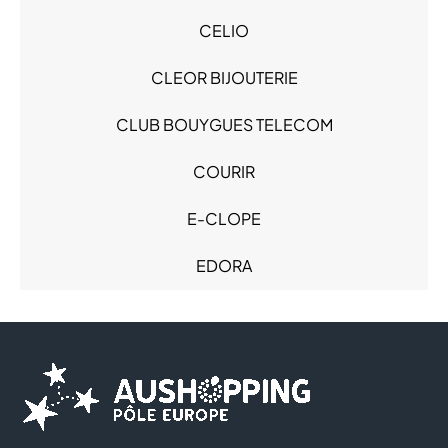
Loisirs - Cadeaux (3)
CELIO
Mode Enfant - Bébé (7)
Mode Femme (14)
CLEOR BIJOUTERIE
Mode Homme (9)
Produits alimentaires (3)
CLUB BOUYGUES TELECOM
Restauration (2)
Sacs & Bagages (1)
COURIR
Santé (2)
E-CLOPE
Services (4)
Sous-vêtements (3)
EDORA
Sport (3)
FLUNCH
FOOT LOCKER
FREE