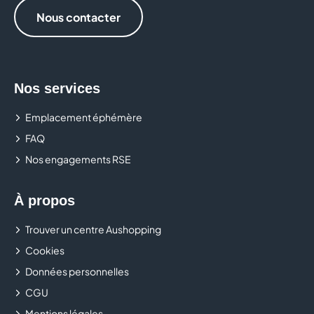
Nous contacter
LA PIAZZETTA
LE COMPTOIR DE MATHILDE
LEONIDAS
Nos services
Emplacement éphémère
MANGO
FAQ
MICROMANIA
Nos engagements RSE
MORGAN
À propos
MS MODE
Trouver un centre Aushopping
NOCIBE
Cookies
Données personnelles
OKAIDI
CGU
Mentions légales