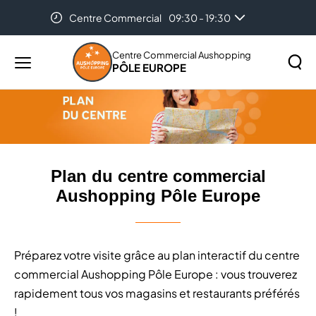
Centre Commercial
09:30 - 19:30
Accueil
Plan du centre commercial Aushopping Pôle
Europe
Centre Commercial Aushopping
PÔLE EUROPE
Menu
principal
Rechercher
Lancer
sur
la
le
recher
site
Plan du centre commercial
Aushopping Pôle Europe
Préparez votre visite grâce au plan interactif du centre
commercial Aushopping Pôle Europe : vous trouverez
rapidement tous vos magasins et restaurants préférés
!