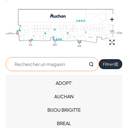
Rechercher
Filtrer
un
magasin
ADOPT'
Accessoires - Bijoux (8)
Beauté (7)
AUCHAN
Chaussures (5)
High Tech (7)
BIJOU BRIGITTE
Hypermarché - Drive (1)
Loisirs (1)
BREAL