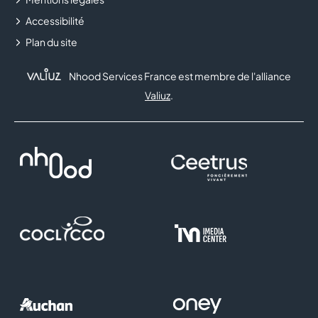
ORANGE
Accessibilité
PANDORA
Plan du site
PEGGY SAGE
Nhood Services France est membre de l'alliance
Valiuz
.
PHARMACIE BRAYER
PHONESMART
POINT SERVICES
PROJECT X PARIS
RITUALS
SEPHORA
SERGENT MAJOR